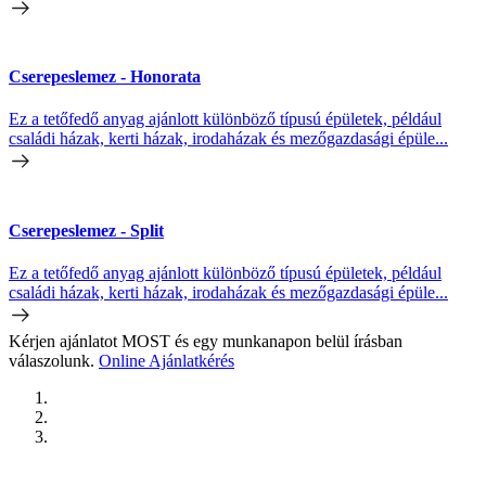
Cserepeslemez - Honorata
Ez a tetőfedő anyag ajánlott különböző típusú épületek, például
családi házak, kerti házak, irodaházak és mezőgazdasági épüle...
Cserepeslemez - Split
Ez a tetőfedő anyag ajánlott különböző típusú épületek, például
családi házak, kerti házak, irodaházak és mezőgazdasági épüle...
Kérjen ajánlatot MOST és egy munkanapon belül írásban
válaszolunk.
Online Ajánlatkérés