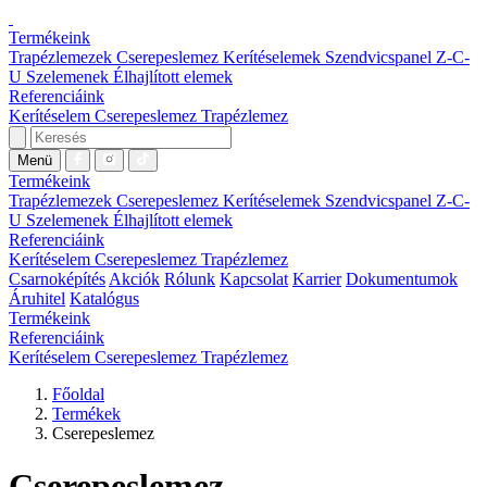
Termékeink
Trapézlemezek
Cserepeslemez
Kerítéselemek
Szendvicspanel
Z-C-
U Szelemenek
Élhajlított elemek
Referenciáink
Kerítéselem
Cserepeslemez
Trapézlemez
Menü
Termékeink
Trapézlemezek
Cserepeslemez
Kerítéselemek
Szendvicspanel
Z-C-
U Szelemenek
Élhajlított elemek
Referenciáink
Kerítéselem
Cserepeslemez
Trapézlemez
Csarnoképítés
Akciók
Rólunk
Kapcsolat
Karrier
Dokumentumok
Áruhitel
Katalógus
Termékeink
Referenciáink
Kerítéselem
Cserepeslemez
Trapézlemez
Főoldal
Termékek
Cserepeslemez
Cserepeslemez