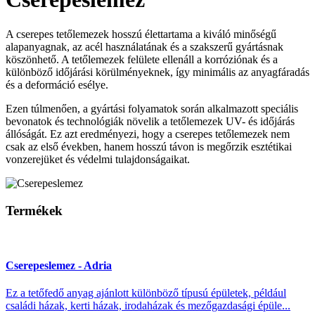
A cserepes tetőlemezek hosszú élettartama a kiváló minőségű
alapanyagnak, az acél használatának és a szakszerű gyártásnak
köszönhető. A tetőlemezek felülete ellenáll a korróziónak és a
különböző időjárási körülményeknek, így minimális az anyagfáradás
és a deformáció esélye.
Ezen túlmenően, a gyártási folyamatok során alkalmazott speciális
bevonatok és technológiák növelik a tetőlemezek UV- és időjárás
állóságát. Ez azt eredményezi, hogy a cserepes tetőlemezek nem
csak az első években, hanem hosszú távon is megőrzik esztétikai
vonzerejüket és védelmi tulajdonságaikat.
Termékek
Cserepeslemez - Adria
Ez a tetőfedő anyag ajánlott különböző típusú épületek, például
családi házak, kerti házak, irodaházak és mezőgazdasági épüle...