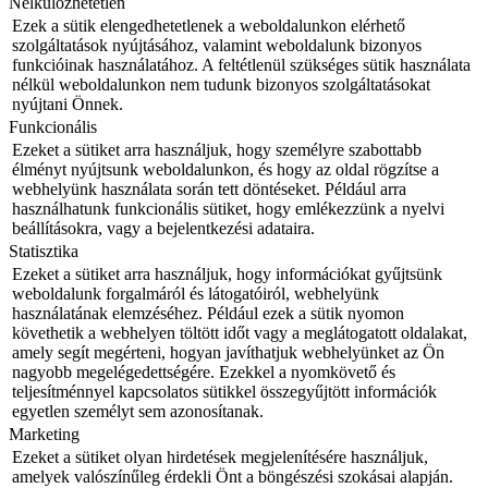
Nélkülözhetetlen
Ezek a sütik elengedhetetlenek a weboldalunkon elérhető
szolgáltatások nyújtásához, valamint weboldalunk bizonyos
funkcióinak használatához. A feltétlenül szükséges sütik használata
nélkül weboldalunkon nem tudunk bizonyos szolgáltatásokat
nyújtani Önnek.
Funkcionális
Ezeket a sütiket arra használjuk, hogy személyre szabottabb
élményt nyújtsunk weboldalunkon, és hogy az oldal rögzítse a
webhelyünk használata során tett döntéseket. Például arra
használhatunk funkcionális sütiket, hogy emlékezzünk a nyelvi
beállításokra, vagy a bejelentkezési adataira.
Statisztika
Ezeket a sütiket arra használjuk, hogy információkat gyűjtsünk
weboldalunk forgalmáról és látogatóiról, webhelyünk
használatának elemzéséhez. Például ezek a sütik nyomon
követhetik a webhelyen töltött időt vagy a meglátogatott oldalakat,
amely segít megérteni, hogyan javíthatjuk webhelyünket az Ön
nagyobb megelégedettségére. Ezekkel a nyomkövető és
teljesítménnyel kapcsolatos sütikkel összegyűjtött információk
egyetlen személyt sem azonosítanak.
Marketing
Ezeket a sütiket olyan hirdetések megjelenítésére használjuk,
amelyek valószínűleg érdekli Önt a böngészési szokásai alapján.