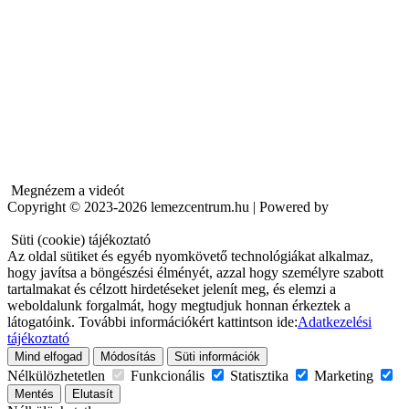
Megnézem a videót
Copyright © 2023-2026 lemezcentrum.hu |
Powered by
Süti (cookie) tájékoztató
Az oldal sütiket és egyéb nyomkövető technológiákat alkalmaz,
hogy javítsa a böngészési élményét, azzal hogy személyre szabott
tartalmakat és célzott hirdetéseket jelenít meg, és elemzi a
weboldalunk forgalmát, hogy megtudjuk honnan érkeztek a
látogatóink.
További információkért kattintson ide:
Adatkezelési
tájékoztató
Mind elfogad
Módosítás
Süti információk
Nélkülözhetetlen
Funkcionális
Statisztika
Marketing
Mentés
Elutasít