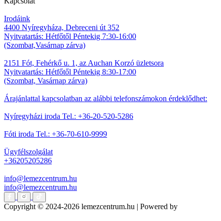
Kapcsolat
Irodáink
4400 Nyíregyháza, Debreceni út 352
Nyitvatartás: Hétfőtől Péntekig 7:30-16:00
(Szombat,Vasárnap zárva)
2151 Fót, Fehérkő u. 1, az Auchan Korzó üzletsora
Nyitvatartás: Hétfőtől Péntekig 8:30-17:00
(Szombat, Vasárnap zárva)
Árajánlattal kapcsolatban az alábbi telefonszámokon érdeklődhet:
Nyíregyházi iroda Tel.: +36-20-520-5286
Fóti iroda Tel.: +36-70-610-9999
Ügyfélszolgálat
+36205205286
info@lemezcentrum.hu
info@lemezcentrum.hu
Copyright © 2024-2026 lemezcentrum.hu |
Powered by